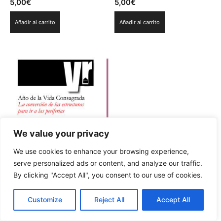
5,00
€
5,00
€
Añadir al carrito
Añadir al carrito
We value your privacy
We use cookies to enhance your browsing experience,
Monográfico 4-2015.Año de
serve personalized ads or content, and analyze our traffic.
la Vida Consagrada. La
By clicking "Accept All", you consent to our use of cookies.
conversión de las
estructuras para ir a las
periferias
Customize
Reject All
Accept All
5,00
€