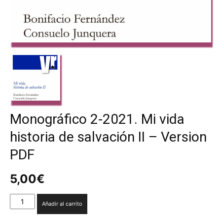
Monográfico 2-2021. Mi vida
historia de salvación II – Version
PDF
5,00
€
Monográfico
Añadir al carrito
2-
2021.