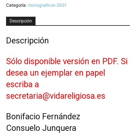
Categoría:
monograficos-2021
Mi
vida
historia
Descripción
de
salvación
II
Descripción
-
Version
PDF
Sólo disponible versión en PDF. Si
cantidad
desea un ejemplar en papel
escriba a
secretaria@vidareligiosa.es
Bonifacio Fernández
Consuelo Junquera