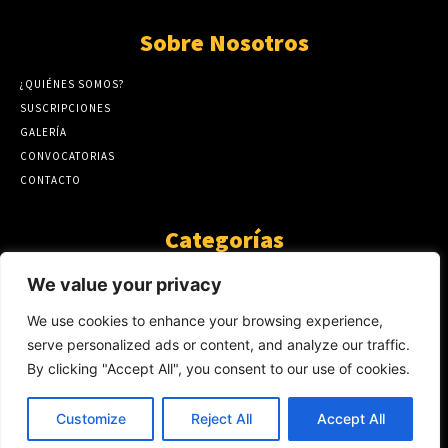
Sobre Nosotros
¿QUIÉNES SOMOS?
SUSCRIPCIONES
GALERÍA
CONVOCATORIAS
CONTACTO
Categorías
ARTÍCULOS
1808
We value your privacy
GUANTE DE SEDA
575
We use cookies to enhance your browsing experience,
AL CALOR DE LA PALABRA
483
serve personalized ads or content, and analyze our traffic.
Y YO QUE SÉ
423
By clicking "Accept All", you consent to our use of cookies.
NOTICIAS
234
SIN CATEGORÍA
174
Customize
Reject All
Accept All