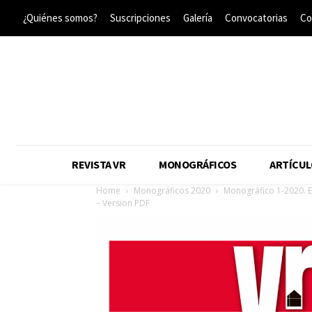
¿Quiénes somos?
Suscripciones
Galería
Convocatorias
Co
REVISTA VR
MONOGRÁFICOS
ARTÍCUL
Home
Monográficos 2020
Monográfico 1-2020. 
– Version PDF