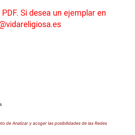
cantidad
n PDF. Si desea un ejemplar en
a@vidareligiosa.es
s
o de Analizar y acoger las posibilidades de las Redes