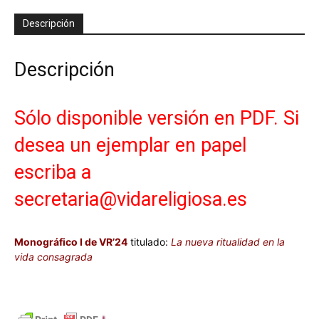
nueva
ritualidad
Descripción
en
la
vida
Descripción
consagrada
cantidad
Sólo disponible versión en PDF. Si
desea un ejemplar en papel
escriba a
secretaria@vidareligiosa.es
Monográfico I de VR’24
titulado:
La nueva ritualidad en la
vida consagrada