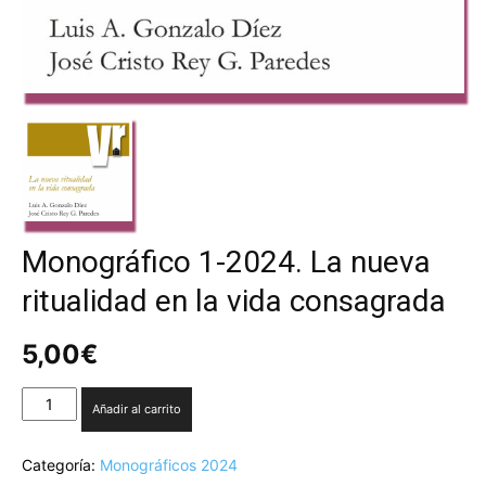
Monográfico 1-2024. La nueva
ritualidad en la vida consagrada
5,00
€
Monográfico
Añadir al carrito
1-
2024.
Categoría:
Monográficos 2024
La