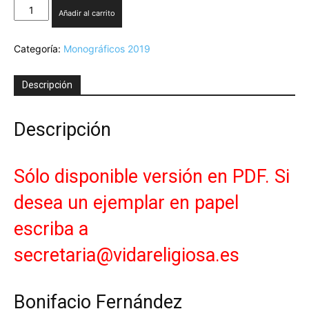
Monográfico
Añadir al carrito
IV-
2019.
Categoría:
Monográficos 2019
Jesús:
centro
y
Descripción
reforma
de
la
Descripción
vida
consagrada.
Bonifacio
Sólo disponible versión en PDF. Si
Fernández
García
desea un ejemplar en papel
-
Version
escriba a
PDF
secretaria@vidareligiosa.es
cantidad
Bonifacio Fernández