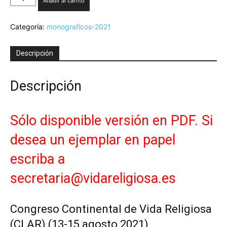
Añadir al carrito
4-
2021.
Categoría:
monograficos-2021
Hacia
una
Vida
Descripción
Religiosa
intercongregacional,
intercultural
Descripción
e
itinerante
I
Sólo disponible versión en PDF. Si
-
Version
desea un ejemplar en papel
PDF
cantidad
escriba a
secretaria@vidareligiosa.es
Congreso Continental de Vida Religiosa
(CLAR) (13-15 agosto 2021)