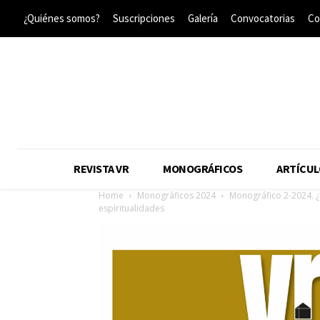
¿Quiénes somos?
Suscripciones
Galería
Convocatorias
Co
REVISTA VR
MONOGRÁFICOS
ARTÍCUL
Home
Monográficos 2024
Monográfico 2-2024. ¿
espiritualidades