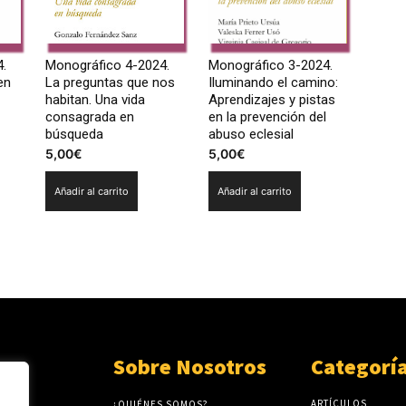
.
Monográfico 4-2024.
Monográfico 3-2024.
en
La preguntas que nos
Iluminando el camino:
habitan. Una vida
Aprendizajes y pistas
consagrada en
en la prevención del
búsqueda
abuso eclesial
5,00
€
5,00
€
Añadir al carrito
Añadir al carrito
Sobre Nosotros
Categorí
ARTÍCULOS
¿QUIÉNES SOMOS?