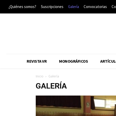
¿Quiénes somos?
Suscripciones
Galería
Convocatorias
Co
REVISTA VR
MONOGRÁFICOS
ARTÍCUL
Inicio
Galería
GALERÍA