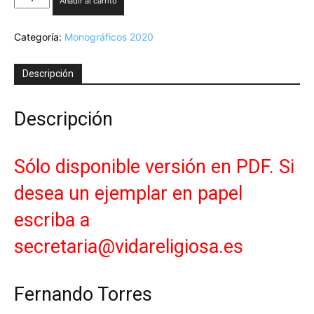
Añadir al carrito
2-
2020.
Categoría:
Monográficos 2020
Es
el
momento
Descripción
de
otra
visión
Descripción
y
organización
de
Sólo disponible versión en PDF. Si
la
economía
desea un ejemplar en papel
-
Version
escriba a
PDF
secretaria@vidareligiosa.es
cantidad
Fernando Torres