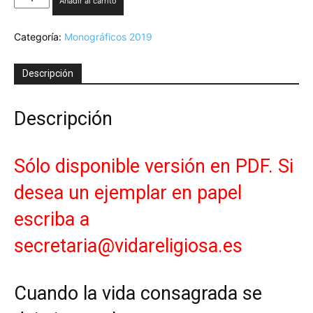
Añadir al carrito
III-
2019.
Categoría:
Monográficos 2019
Cuando
la
vida
Descripción
consagrada
se
deja
Descripción
interpelar.
Los
jóvenes
Sólo disponible versión en PDF. Si
-
Version
desea un ejemplar en papel
PDF
cantidad
escriba a
secretaria@vidareligiosa.es
Cuando la vida consagrada se