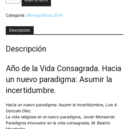
Añadir al carrito
V-
2014.
Categoría:
Monográficos 2014
Año
de
la
Descripción
Vida
Consagrada.
Hacia
Descripción
un
nuevo
paradigma:
Año de la Vida Consagrada. Hacia
Asumir
la
un nuevo paradigma: Asumir la
incertidumbre.
cantidad
incertidumbre.
Hacia un nuevo paradigma: Asumir la incertidumbre
, Luis A.
Gonzalo Díez.
La vida religiosa en el nuevo paradigma
, Javier Monserrat.
Paradigma innovador en la vida consagrada,
M. Beatrix
Mayrhofer
.