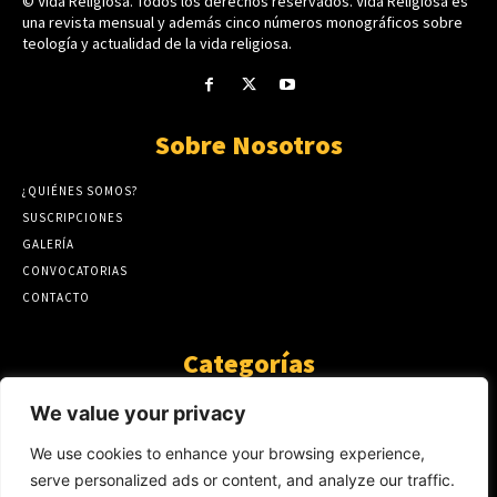
© Vida Religiosa. Todos los derechos reservados. Vida Religiosa es
una revista mensual y además cinco números monográficos sobre
teología y actualidad de la vida religiosa.
Sobre Nosotros
¿QUIÉNES SOMOS?
SUSCRIPCIONES
GALERÍA
CONVOCATORIAS
CONTACTO
Categorías
ARTÍCULOS
1808
We value your privacy
GUANTE DE SEDA
575
We use cookies to enhance your browsing experience,
AL CALOR DE LA PALABRA
483
serve personalized ads or content, and analyze our traffic.
Y YO QUE SÉ
423