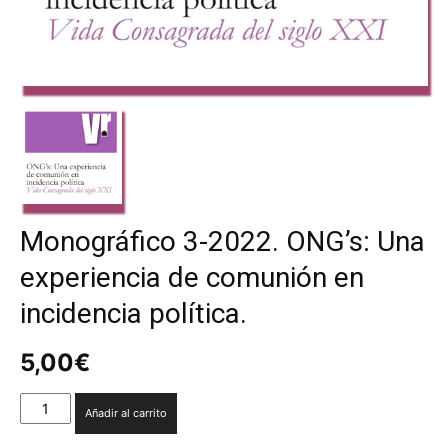
Monográfico 3-2022. ONG’s: Una
experiencia de comunión en
incidencia política.
5,00
€
Monográfico
Añadir al carrito
3-
2022.