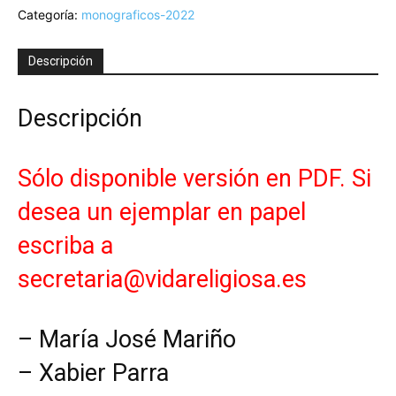
Categoría:
monograficos-2022
ONG's:
Una
experiencia
Descripción
de
comunión
en
Descripción
incidencia
política.
cantidad
Sólo disponible versión en PDF. Si
desea un ejemplar en papel
escriba a
secretaria@vidareligiosa.es
– María José Mariño
– Xabier Parra