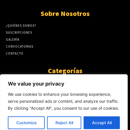
Sobre Nosotros
¿QUIÉNES SOMOS?
SUSCRIPCIONES
GALERÍA
CONVOCATORIAS
CONTACTO
Categorías
ARTÍCULOS
1808
We value your privacy
GUANTE DE SEDA
575
We use cookies to enhance your browsing experience,
AL CALOR DE LA PALABRA
483
serve personalized ads or content, and analyze our traffic.
Y YO QUE SÉ
423
By clicking "Accept All", you consent to our use of cookies.
NOTICIAS
234
SIN CATEGORÍA
174
Customize
Reject All
Accept All