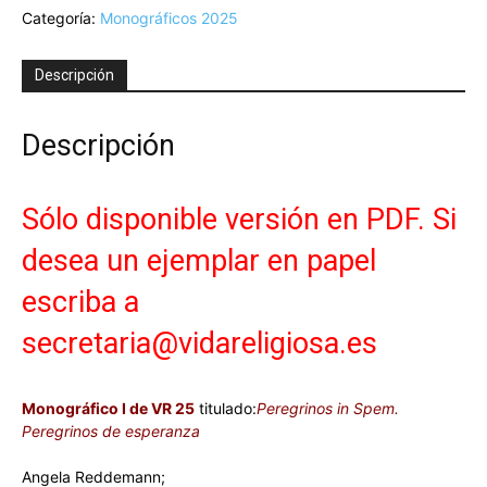
Categoría:
Monográficos 2025
Peregrinantes
in
Spem.
Descripción
Peregrinos
de
esperanza
Descripción
cantidad
Sólo disponible versión en PDF. Si
desea un ejemplar en papel
escriba a
secretaria@vidareligiosa.es
Monográfico I de VR 25
titulado:
Peregrinos in Spem.
Peregrinos de esperanza
Angela Reddemann;