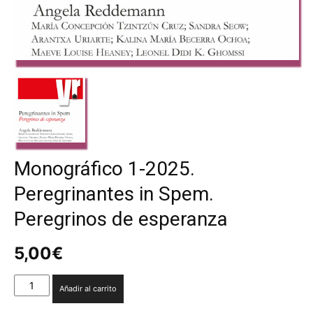
Monográfico 1-2025.
Peregrinantes in Spem.
Peregrinos de esperanza
5,00
€
Monográfico
Añadir al carrito
1-
2025.