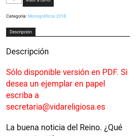
Añadir al carrito
IV-
2018.
Categoría:
Monográficos 2018
La
buena
noticia
Descripción
del
Reino.
¿Qué
Descripción
reorganización
para
nuestro
Sólo disponible versión en PDF. Si
tiempo?
-
desea un ejemplar en papel
Version
PDF
escriba a
cantidad
secretaria@vidareligiosa.es
La buena noticia del Reino. ¿Qué