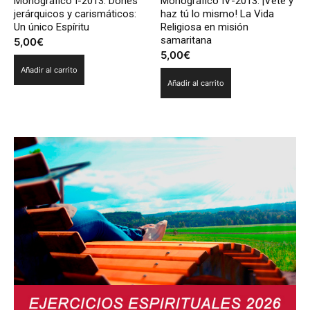
Monográfico I-2013. Dones
Monográfico IV-2013. ¡Vete y
jerárquicos y carismáticos:
haz tú lo mismo! La Vida
Un único Espíritu
Religiosa en misión
samaritana
5,00
€
5,00
€
Añadir al carrito
Añadir al carrito