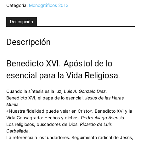
Categoría:
Monográficos 2013
Benedicto
XVI.
Apóstol
Descripción
de
lo
esencial
Descripción
para
la
Vida
Benedicto XVI. Apóstol de lo
Religiosa
cantidad
esencial para la Vida Religiosa.
Cuando la síntesis es la luz
, Luis A. Gonzalo Díez.
Benedicto XVI, el papa de lo esencial,
Jesús de las Heras
Muela.
«Nuestra fidelidad puede velar en Cristo«. Benedicto XVI y la
Vida Consagrada: Hechos y dichos,
Pedro Aliaga Asensio.
Los religiosos, buscadores de Dios,
Ricardo de Luis
Carballada.
La referencia a los fundadores. Seguimiento radical de Jesús,