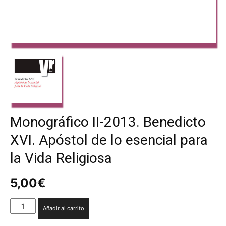
Monográfico II-2013. Benedicto
XVI. Apóstol de lo esencial para
la Vida Religiosa
5,00
€
Monográfico
Añadir al carrito
II-
2013.