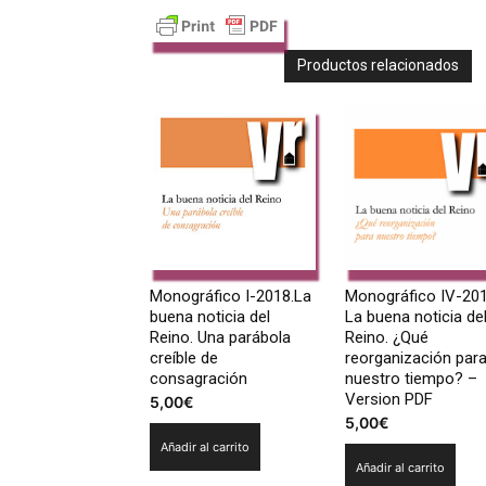
Productos relacionados
Monográfico I-2018.La
Monográfico IV-201
buena noticia del
La buena noticia de
Reino. Una parábola
Reino. ¿Qué
creíble de
reorganización par
consagración
nuestro tiempo? –
Version PDF
5,00
€
5,00
€
Añadir al carrito
Añadir al carrito