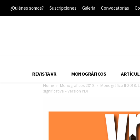
¿Quiénes somos?
Suscripciones
Galería
Convocatorias
Co
REVISTA VR
MONOGRÁFICOS
ARTÍCUL
Home
Monográficos 2018
Monográfico II-2018. L
significativa – Version PDF