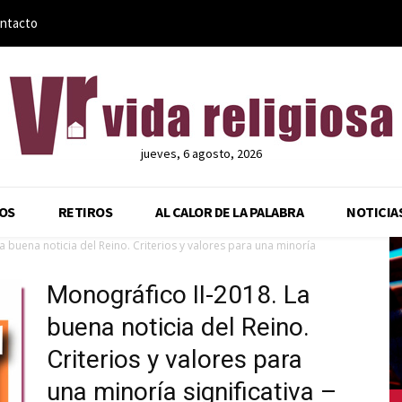
ntacto
jueves, 6 agosto, 2026
OS
RETIROS
AL CALOR DE LA PALABRA
NOTICIA
a buena noticia del Reino. Criterios y valores para una minoría
Monográfico II-2018. La
buena noticia del Reino.
Criterios y valores para
una minoría significativa –