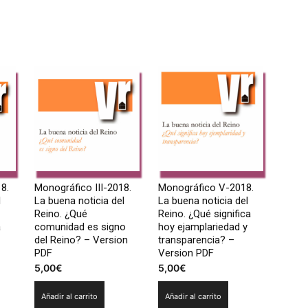
8.
Monográfico III-2018.
Monográfico V-2018.
l
La buena noticia del
La buena noticia del
Reino. ¿Qué
Reino. ¿Qué significa
a
comunidad es signo
hoy ejamplariedad y
del Reino? – Version
transparencia? –
PDF
Version PDF
5,00
€
5,00
€
Añadir al carrito
Añadir al carrito