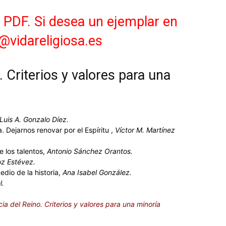
Version
PDF
n PDF. Si desea un ejemplar en
cantidad
a@vidareligiosa.es
. Criterios y valores para una
 Luis A. Gonzalo Díez.
. Dejarnos renovar por el Espíritu ,
Víctor M. Martínez
e los talentos,
Antonio Sánchez Orantos.
z Estévez.
dio de la historia,
Ana Isabel González.
l.
ia del Reino. Criterios y valores para una minoría