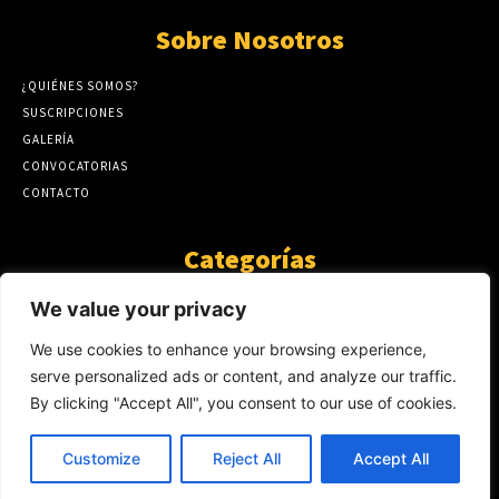
Sobre Nosotros
¿QUIÉNES SOMOS?
SUSCRIPCIONES
GALERÍA
CONVOCATORIAS
CONTACTO
Categorías
ARTÍCULOS
1808
We value your privacy
GUANTE DE SEDA
575
We use cookies to enhance your browsing experience,
AL CALOR DE LA PALABRA
483
serve personalized ads or content, and analyze our traffic.
Y YO QUE SÉ
423
By clicking "Accept All", you consent to our use of cookies.
NOTICIAS
234
SIN CATEGORÍA
174
Customize
Reject All
Accept All