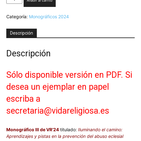
Añadir al carrito
3-
2024.
Categoría:
Monográficos 2024
Iluminando
el
camino:
Descripción
Aprendizajes
y
pistas
Descripción
en
la
prevención
Sólo disponible versión en PDF. Si
del
abuso
desea un ejemplar en papel
eclesial
cantidad
escriba a
secretaria@vidareligiosa.es
Monográfico III de VR’24
titulado:
Iluminando el camino:
Aprendizajes y pistas en la prevención del abuso eclesial