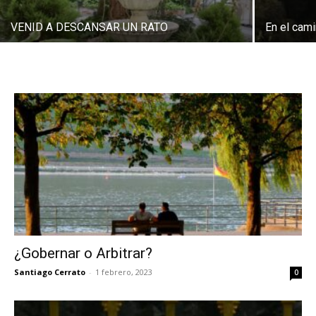
VENID A DESCANSAR UN RATO
En el cam
¿Gobernar o Arbitrar?
Santiago Cerrato
-
1 febrero, 2023
0