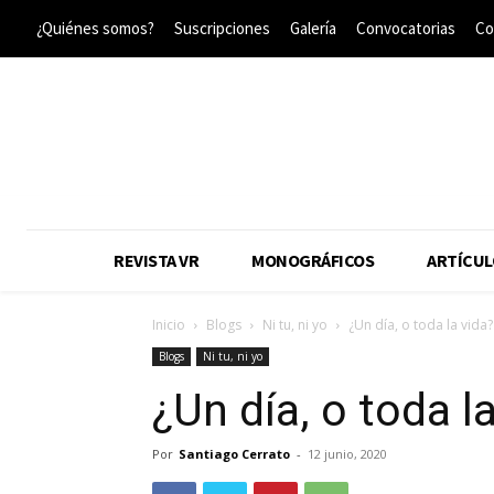
¿Quiénes somos?
Suscripciones
Galería
Convocatorias
Co
REVISTA VR
MONOGRÁFICOS
ARTÍCUL
Inicio
Blogs
Ni tu, ni yo
¿Un día, o toda la vida?
Blogs
Ni tu, ni yo
¿Un día, o toda l
Por
Santiago Cerrato
-
12 junio, 2020