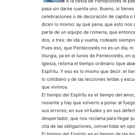
A la fiesta de Pentecostés le pa
pasa sin darse cuenta uno. Bueno, si tienes
celebraciones o de decoración de capilla o t
dicen lo mismo: ay qué pena, que esto nos 
parte de un equipo de romería, que entonce
dos, o tres: de ida y vuelta, rodeado siempr
Pues eso, que Pentecostés no es un día, ni 
liturgia, ya en el lunes de Pentecostés, e
Iglesia, retoma el tiempo ordinario (que aba
Espíritu. Y eso es lo mismo que decir: el ti
lo cotidiano y de las lecciones leídas y esc
que vivimos.
El tiempo del Espíritu es el tiempo del amor
resiente y hay que volverlo a poner al fuego
sus errores; en sus virtudes y en sus defect
despertador, que nos reclama para llegar pun
cita de las obligaciones, convertidas en op
El tiempo del Espíritu es el tiempo de las ho