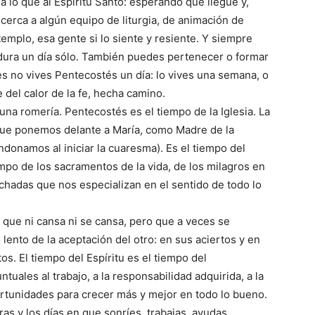
sa lo que al Espíritu Santo: esperando que llegue y,
 cerca a algún equipo de liturgia, de animación de
emplo, esa gente si lo siente y resiente. Y siempre
dura un día sólo. También puedes pertenecer o formar
s no vives Pentecostés un día: lo vives una semana, o
e del calor de la fe, hecha camino.
una romería. Pentecostés es el tiempo de la Iglesia. La
n que ponemos delante a María, como Madre de la
ndonamos al iniciar la cuaresma). Es el tiempo del
empo de los sacramentos de la vida, de los milagros en
uchadas que nos especializan en el sentido de todo lo
, que ni cansa ni se cansa, pero que a veces se
 lento de la aceptación del otro: en sus aciertos y en
os. El tiempo del Espíritu es el tiempo del
tuales al trabajo, a la responsabilidad adquirida, a la
ortunidades para crecer más y mejor en todo lo bueno.
ras y los días en que sonríes, trabajas, ayudas,