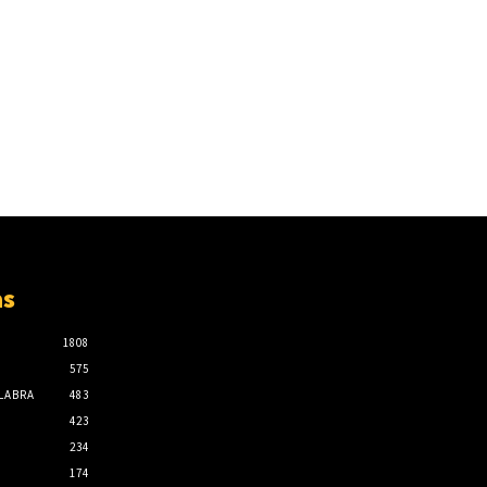
as
1808
575
ALABRA
483
423
234
174