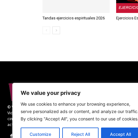
Tandas ejercicios espirituales 2026
Ejercicios E
We value your privacy
We use cookies to enhance your browsing experience,
© Vida Religiosa. Todos los derechos reservados.
serve personalized ads or content, and analyze our traffic
Vida Religiosa es una revista mensual y además
cinco números monográficos sobre teología y
By clicking "Accept All", you consent to our use of cookies
actualidad de la vida religiosa.
Customize
Reject All
Accept All