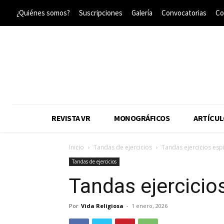
¿Quiénes somos?
Suscripciones
Galería
Convocatorias
Co
REVISTA VR
MONOGRÁFICOS
ARTÍCUL
Inicio
Tandas de ejercicios
Tandas ejercicios esp
Tandas de ejercicios
Tandas ejercicio
Por
Vida Religiosa
-
1 enero, 2026