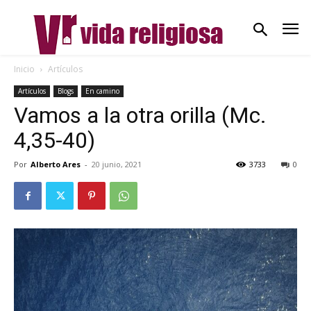
Inicio
Artículos
Artículos
Blogs
En camino
Vamos a la otra orilla (Mc.
4,35-40)
Por
Alberto Ares
-
20 junio, 2021
3733
0