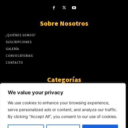
Sobre Nosotros
¿QUIÉNES SOMOS?
SUSCRIPCIONES
GALERÍA
CONVOCATORIAS
CONTACTO
Categorías
ARTÍCULOS
1808
We value your privacy
GUANTE DE SEDA
575
We use cookies to enhance your browsing experience,
AL CALOR DE LA PALABRA
483
serve personalized ads or content, and analyze our traffic.
Y YO QUE SÉ
423
By clicking "Accept All", you consent to our use of cookies.
NOTICIAS
234
SIN CATEGORÍA
174