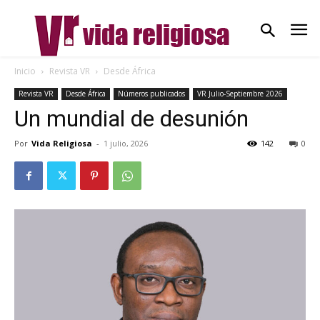
Inicio
Revista VR
Desde África
Revista VR
Desde África
Números publicados
VR Julio-Septiembre 2026
Un mundial de desunión
Por
Vida Religiosa
-
1 julio, 2026
142
0