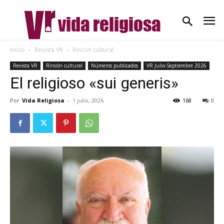
Inicio
Revista VR
Rincón cultural
Revista VR
Rincón cultural
Números publicados
VR Julio-Septiembre 2026
El religioso «sui generis»
Por
Vida Religiosa
-
1 julio, 2026
168
0