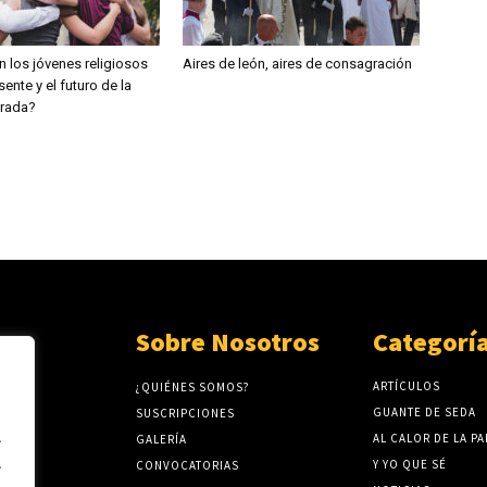
 los jóvenes religiosos
Aires de león, aires de consagración
sente y el futuro de la
grada?
Sobre Nosotros
Categorí
ARTÍCULOS
¿QUIÉNES SOMOS?
GUANTE DE SEDA
SUSCRIPCIONES
.
AL CALOR DE LA P
GALERÍA
.
Y YO QUE SÉ
CONVOCATORIAS