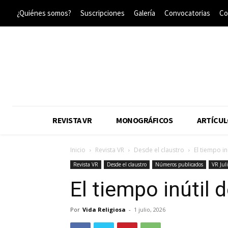
¿Quiénes somos?
Suscripciones
Galería
Convocatorias
Co
REVISTA VR
MONOGRÁFICOS
ARTÍCUL
Inicio
Revista VR
Desde el claustro
El tiempo in
Revista VR
Desde el claustro
Números publicados
VR Jul
El tiempo inútil 
Por
Vida Religiosa
-
1 julio, 2026