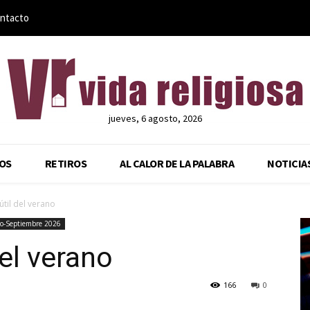
ntacto
jueves, 6 agosto, 2026
OS
RETIROS
AL CALOR DE LA PALABRA
NOTICIA
útil del verano
io-Septiembre 2026
del verano
166
0