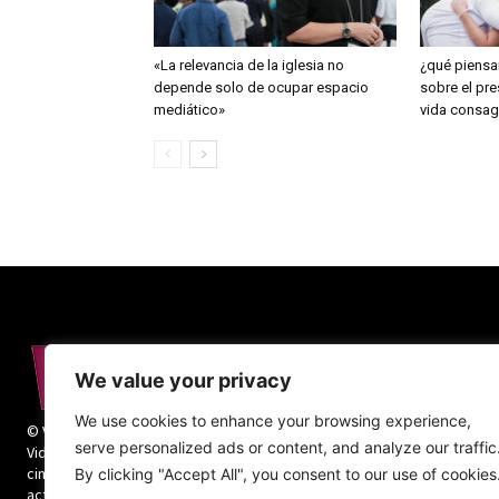
«La relevancia de la iglesia no
¿qué piensan
depende solo de ocupar espacio
sobre el pre
mediático»
vida consa
We value your privacy
We use cookies to enhance your browsing experience,
© Vida Religiosa. Todos los derechos reservados.
serve personalized ads or content, and analyze our traffic
Vida Religiosa es una revista mensual y además
cinco números monográficos sobre teología y
By clicking "Accept All", you consent to our use of cookies
actualidad de la vida religiosa.