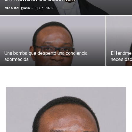
Vida Religiosa
-
1 julio, 2026
Una bomba que despertó una conciencia
El fenómen
adormecida
necesidad