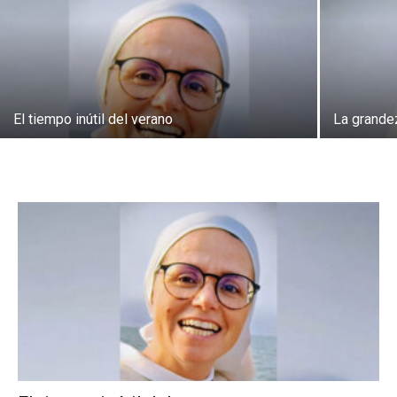
El tiempo inútil del verano
La grande