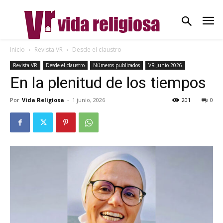
Inicio
Revista VR
Desde el claustro
Revista VR
Desde el claustro
Números publicados
VR Junio 2026
En la plenitud de los tiempos
Por
Vida Religiosa
-
1 junio, 2026
201
0