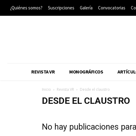
¿Quiénes somos?
Suscripciones
Galería
Convocatorias
Co
REVISTA VR
MONOGRÁFICOS
ARTÍCUL
Inicio
Revista VR
Desde el claustro
DESDE EL CLAUSTRO
No hay publicaciones par