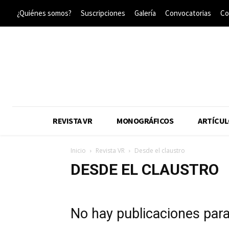
¿Quiénes somos?
Suscripciones
Galería
Convocatorias
Co
REVISTA VR
MONOGRÁFICOS
ARTÍCUL
Inicio
Revista VR
Desde el claustro
DESDE EL CLAUSTRO
No hay publicaciones par