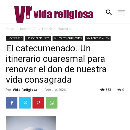
Inicio
Revista VR
Desde el claustro
Revista VR
Desde el claustro
Números publicados
VR Febrero 2026
El catecumenado. Un
itinerario cuaresmal para
renovar el don de nuestra
vida consagrada
Por
Vida Religiosa
-
1 febrero, 2026
383
0