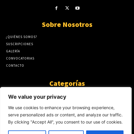
Sobre Nosotros
¿QUIÉNES SOMOS?
SUSCRIPCIONES
GALERÍA
CONVOCATORIAS
CONTACTO
Categorías
ARTÍCULOS
1808
We value your privacy
GUANTE DE SEDA
575
We use cookies to enhance your browsing experience,
AL CALOR DE LA PALABRA
483
serve personalized ads or content, and analyze our traffic.
Y YO QUE SÉ
423
By clicking "Accept All", you consent to our use of cookies.
NOTICIAS
234
SIN CATEGORÍA
174