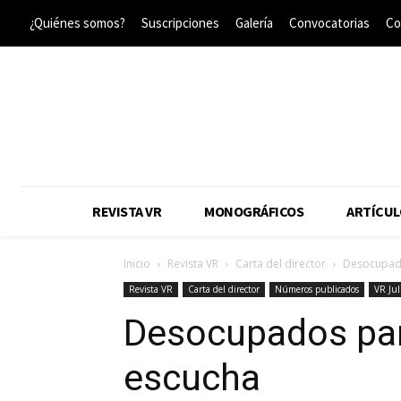
¿Quiénes somos?
Suscripciones
Galería
Convocatorias
Co
REVISTA VR
MONOGRÁFICOS
ARTÍCUL
Inicio
Revista VR
Carta del director
Desocupado
Revista VR
Carta del director
Números publicados
VR Jul
Desocupados par
escucha