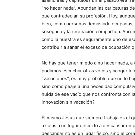
asambleas y capítulos? En el pasado era fre
“no hacer nada”. Abundan las caricaturas d
que contradecían su profesión. Hoy, aunque
bien, como personas demasiado ocupadas, s
sosegada y la recreación compartida. Apren
como la nuestra es seguramente uno de eso
contribuir a sanar el exceso de ocupación
No hay que tener miedo a no hacer nada, a
podamos escuchar otras voces y acoger lo 
“vacaciones”, es muy probable que no lo hag
sino como peaje a una necesidad compulsiv
huida de ese vacío que nos confronta con 
innovación sin vacación?
El mismo Jesús que siempre trabaja es el qu
a solas a un lugar desierto a descansar un 
descansar no es un lugar físico, sino el co