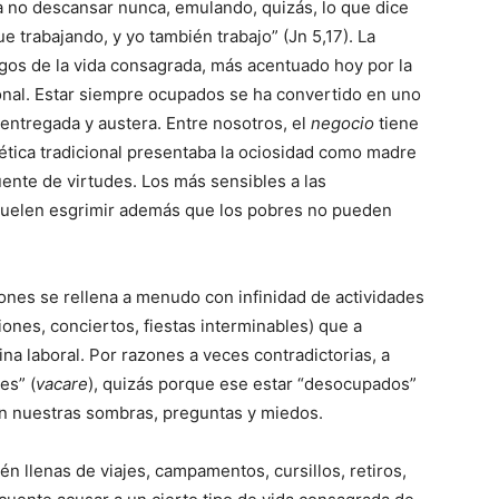
 no descansar nunca, emulando, quizás, lo que dice
e trabajando, y yo también trabajo” (Jn 5,17). La
sgos de la vida consagrada, más acentuado hoy por la
onal. Estar siempre ocupados se ha convertido en uno
 entregada y austera. Entre nosotros, el
negocio
tiene
cética tradicional presentaba la ociosidad como madre
uente de virtudes. Los más sensibles a las
suelen esgrimir además que los pobres no pueden
ciones se rellena a menudo con infinidad de actividades
iones, conciertos, fiestas interminables) que a
a laboral. Por razones a veces contradictorias, a
es” (
vacare
), quizás porque ese estar “desocupados”
con nuestras sombras, preguntas y miedos.
 llenas de viajes, campamentos, cursillos, retiros,