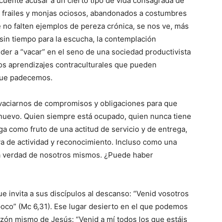
cuente acusar a un cierto tipo de vida consagrada de
e frailes y monjas ociosos, abandonados a costumbres
 no falten ejemplos de pereza crónica, se nos ve, más
in tiempo para la escucha, la contemplación
der a “vacar” en el seno de una sociedad productivista
s aprendizajes contraculturales que pueden
 que padecemos.
 vaciarnos de compromisos y obligaciones para que
nuevo. Quien siempre está ocupado, quien nunca tiene
a como fruto de una actitud de servicio y de entrega,
a de actividad y reconocimiento. Incluso como una
la verdad de nosotros mismos. ¿Puede haber
e invita a sus discípulos al descanso: “Venid vosotros
poco” (Mc 6,31). Ese lugar desierto en el que podemos
razón mismo de Jesús: “Venid a mí todos los que estáis