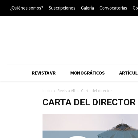
¿Quiénes somos?
Suscripciones
Galería
Convocatorias
Co
REVISTA VR
MONOGRÁFICOS
ARTÍCUL
Inicio
Revista VR
Carta del director
CARTA DEL DIRECTOR