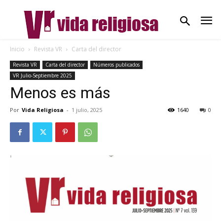
Inicio
Revista VR
Carta del director
Revista VR
Carta del director
Números publicados
VR Julio-Septiembre 2025
Menos es más
Por
Vida Religiosa
-
1 julio, 2025
1640
0