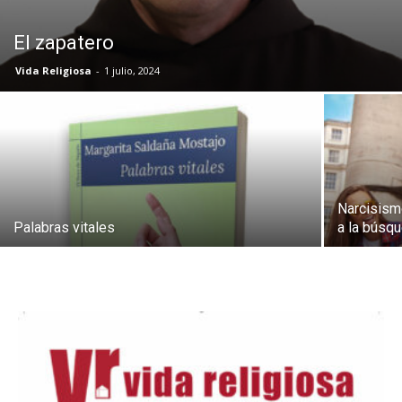
El zapatero
Vida Religiosa
-
1 julio, 2024
Narcisism
Palabras vitales
a la búsqu