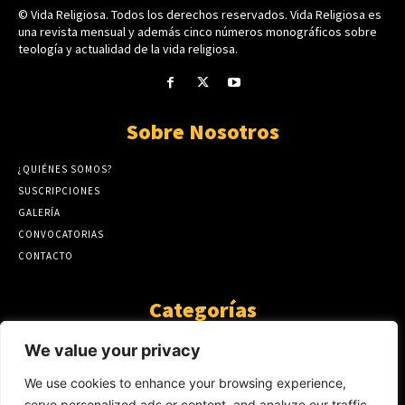
© Vida Religiosa. Todos los derechos reservados. Vida Religiosa es
una revista mensual y además cinco números monográficos sobre
teología y actualidad de la vida religiosa.
Sobre Nosotros
¿QUIÉNES SOMOS?
SUSCRIPCIONES
GALERÍA
CONVOCATORIAS
CONTACTO
Categorías
ARTÍCULOS
1808
We value your privacy
GUANTE DE SEDA
575
We use cookies to enhance your browsing experience,
AL CALOR DE LA PALABRA
483
serve personalized ads or content, and analyze our traffic.