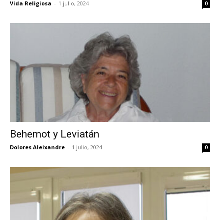
Vida Religiosa
-
1 julio, 2024
0
Behemot y Leviatán
Dolores Aleixandre
-
1 julio, 2024
0