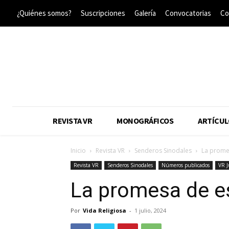
¿Quiénes somos?
Suscripciones
Galería
Convocatorias
Co
REVISTA VR
MONOGRÁFICOS
ARTÍCUL
Inicio
Revista VR
Senderos Sinodales
La prome
Revista VR
Senderos Sinodales
Números publicados
VR J
La promesa de e
Por
Vida Religiosa
-
1 julio, 2024