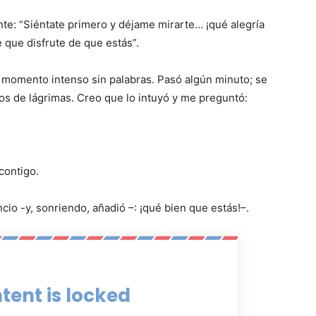
te: “Siéntate primero y déjame mirarte… ¡qué alegría
 que disfrute de que estás”.
e momento intenso sin palabras. Pasó algún minuto; se
jos de lágrimas. Creo que lo intuyó y me preguntó:
contigo.
io -y, sonriendo, añadió –: ¡qué bien que estás!–.
tent is locked