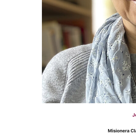
J
Misionera Cl