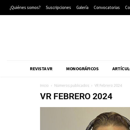
¿Quiénes somos?
Suscripciones
Galería
Convocatorias
Co
REVISTA VR
MONOGRÁFICOS
ARTÍCUL
Inicio
Números publicados
VR Febrero 2024
VR FEBRERO 2024