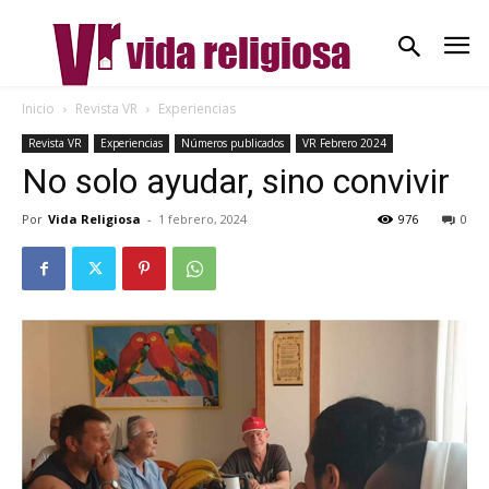
Inicio
Revista VR
Experiencias
Revista VR
Experiencias
Números publicados
VR Febrero 2024
No solo ayudar, sino convivir
Por
Vida Religiosa
-
1 febrero, 2024
976
0