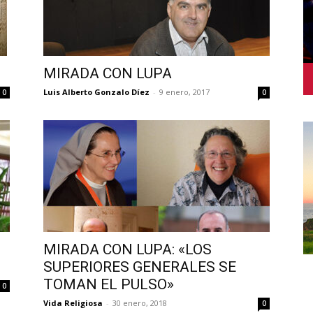
MIRADA CON LUPA
Luis Alberto Gonzalo Díez
-
9 enero, 2017
0
0
MIRADA CON LUPA: «LOS
SUPERIORES GENERALES SE
TOMAN EL PULSO»
0
Vida Religiosa
-
30 enero, 2018
0