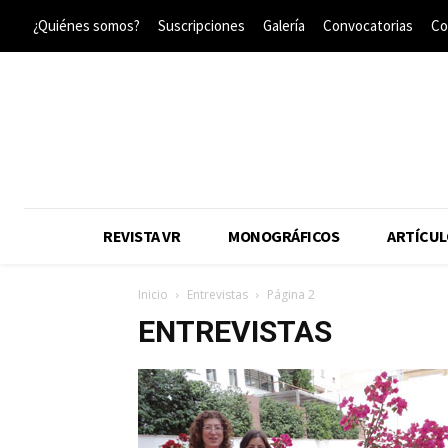
¿Quiénes somos?
Suscripciones
Galería
Convocatorias
Co
REVISTA VR
MONOGRÁFICOS
ARTÍCUL
Inicio
Entrevistas
Página 2
ENTREVISTAS