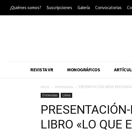
¿Quiénes somos?
Suscripciones
Galería
Convocatorias
Co
REVISTA VR
MONOGRÁFICOS
ARTÍCUL
Inicio
Entrevistas
PRESENTACIÓN-MESA REDONDA D
Entrevistas
Libros
PRESENTACIÓN-
LIBRO «LO QUE E