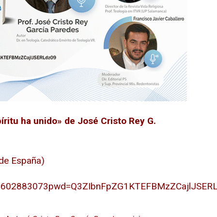
íritu ha unido» de José Cristo Rey G.
 de España)
/85602883073pwd=Q3ZIbnFpZG1KTEFBMzZCajlJSER