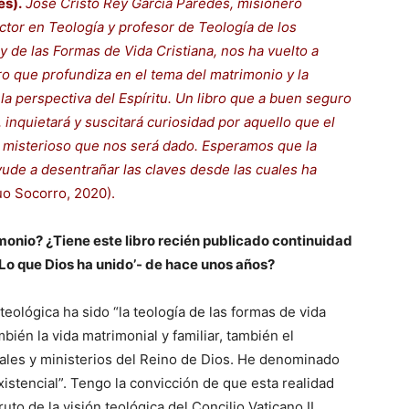
es).
José Cristo Rey García Paredes, misionero
octor en Teología y profesor de Teología de los
 de las Formas de Vida Cristiana, nos ha vuelto a
bro que profundiza en el tema del matrimonio y la
 la perspectiva del Espíritu. Un libro que a buen seguro
 inquietará y suscitará curiosidad por aquello que el
ir misterioso que nos será dado. Esperamos que la
yude a desentrañar las claves desde las cuales ha
o Socorro, 2020).
monio? ¿Tiene este libro recién publicado continuidad
Lo que Dios ha unido’- de hace unos años?
eológica ha sido “la teología de las formas de vida
mbién la vida matrimonial y familiar, también el
iales y ministerios del Reino de Dios. He denominado
xistencial”. Tengo la convicción de que esta realidad
uto de la visión teológica del Concilio Vaticano II,