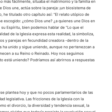
o más fácilmente, situaba el matrimonio y la familia en
e Dios une, actúa sobre la pareja: ¡un biosistema de
 he titulado otro capítulo así: “El relato utópico de
e he escogido: ¿cómo Dios une? ¿a quienes une Dios en
 su Espíritu, bien podemos hablar de “Lo que el
lidad de la Iglesia expresa esta realidad, la simboliza,
os y parejas en fecundidad creadora -dentro de la
 ha unido y sigue uniendo, aunque no pertenezcan a
tenecen a su Reino o Reinado. Hoy nos seguimos
nto está uniendo? Podríamos así abrirnos a respuestas
 se plantea hoy y que no pocos parlamentarios de las
 legislativa. Las fricciones de la Iglesia con la
mo el divorcio, la diversidad y tendencia sexual, la
bemos olvidar que todavía persiste la revolución sexual