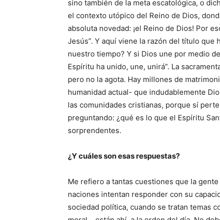
sino también de la meta escatológica, o dich
el contexto utópico del Reino de Dios, dond
absoluta novedad: ¡el Reino de Dios! Por eso,
Jesús”. Y aquí viene la razón del título qu
nuestro tiempo? Y si Dios une por medio de
Espíritu ha unido, une, unirá”. La sacramenta
pero no la agota. Hay millones de matrimoni
humanidad actual- que indudablemente Dios
las comunidades cristianas, porque sí per
preguntando: ¿qué es lo que el Espíritu Sa
sorprendentes.
¿Y cuáles son esas respuestas?
Me refiero a tantas cuestiones que la gente
naciones intentan responder con su capacidad
sociedad política, cuando se tratan temas co
moral… están ahí, a la orden del día. No de