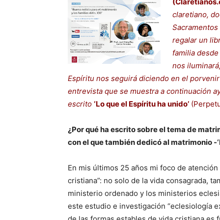
(Claretianos.
claretiano, d
Sacramentos y
regalar un li
familia desde
nos iluminará,
Espíritu nos seguirá diciendo en el porven
entrevista que se muestra a continuación a
escrito
‘Lo que el Espíritu ha unido’
(Perpetu
¿Por qué ha escrito sobre el tema de matri
con el que también dedicó al matrimonio -‘
En mis últimos 25 años mi foco de atención t
cristiana”: no solo de la vida consagrada, ta
ministerio ordenado y los ministerios ecles
este estudio e investigación “eclesiología e
de las formas estables de vida cristiana es fr