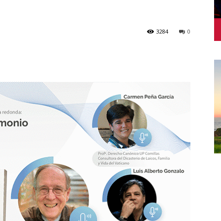
3284
0