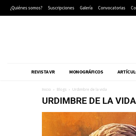
¿Quiénes somos?
Suscripciones
Galería
Convocatorias
Co
REVISTA VR
MONOGRÁFICOS
ARTÍCUL
Inicio
Blogs
Urdimbre de la vida
URDIMBRE DE LA VIDA