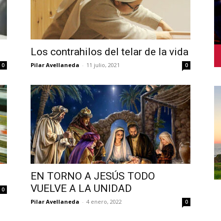
Los contrahilos del telar de la vida
Pilar Avellaneda
-
11 julio, 2021
0
0
EN TORNO A JESÚS TODO
VUELVE A LA UNIDAD
0
Pilar Avellaneda
-
4 enero, 2022
0