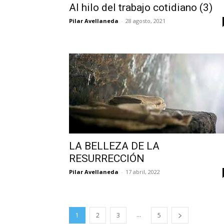
Al hilo del trabajo cotidiano (3)
Pilar Avellaneda
-
28 agosto, 2021
LA BELLEZA DE LA
RESURRECCIÓN
Pilar Avellaneda
-
17 abril, 2022
...
1
2
3
5