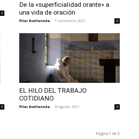
De la «superficialidad orante» a
una vida de oración
0
Pilar Avellaneda
-
7 noviembre, 2021
0
EL HILO DEL TRABAJO
COTIDIANO
Pilar Avellaneda
-
10 agosto, 2021
0
0
Página 1 de 5