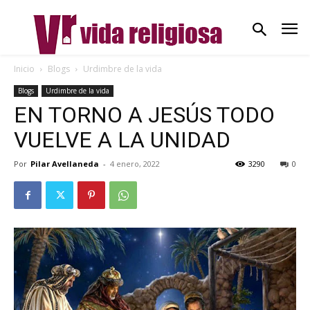
Inicio
Blogs
Urdimbre de la vida
Blogs
Urdimbre de la vida
EN TORNO A JESÚS TODO
VUELVE A LA UNIDAD
Por
Pilar Avellaneda
-
4 enero, 2022
3290
0