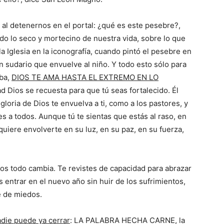
 al detenernos en el portal: ¿qué es este pesebre?,
odo lo seco y mortecino de nuestra vida, sobre lo que
la Iglesia en la iconografía, cuando pintó el pesebre en
 sudario que envuelve al niño. Y todo esto sólo para
mba,
DIOS TE AMA HASTA EL EXTREMO EN LO
dad Dios se recuesta para que tú seas fortalecido. Él
gloria de Dios te envuelva a ti, como a los pastores, y
es a todos. Aunque tú te sientas que estás al raso, en
 quiere envolverte en su luz, en su paz, en su fuerza,
ios todo cambia. Te revistes de capacidad para abrazar
s entrar en el nuevo año sin huir de los sufrimientos,
te de miedos.
die puede ya cerrar
: LA PALABRA HECHA CARNE, la