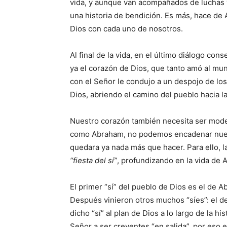
vida, y aunque van acompañados de luchas 
una historia de bendición. Es más, hace de
Dios con cada uno de nosotros.
Al final de la vida, en el último diálogo con
ya el corazón de Dios, que tanto amó al mu
con el Señor le condujo a un despojo de los
Dios, abriendo el camino del pueblo hacia la
Nuestro corazón también necesita ser mode
como Abraham, no podemos encadenar nuest
quedara ya nada más que hacer. Para ello, la 
“fiesta del sí”
, profundizando en la vida de A
El primer “sí” del pueblo de Dios es el de A
Después vinieron otros muchos “síes”: el d
dicho “sí” al plan de Dios a lo largo de la h
Señor a ser creyentes “en salida”, por eso e