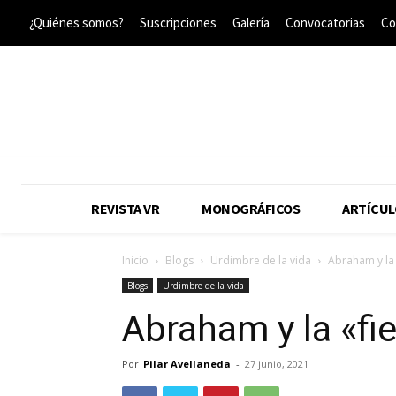
¿Quiénes somos?
Suscripciones
Galería
Convocatorias
Co
REVISTA VR
MONOGRÁFICOS
ARTÍCUL
Inicio
Blogs
Urdimbre de la vida
Abraham y la 
Blogs
Urdimbre de la vida
Abraham y la «fie
Por
Pilar Avellaneda
-
27 junio, 2021