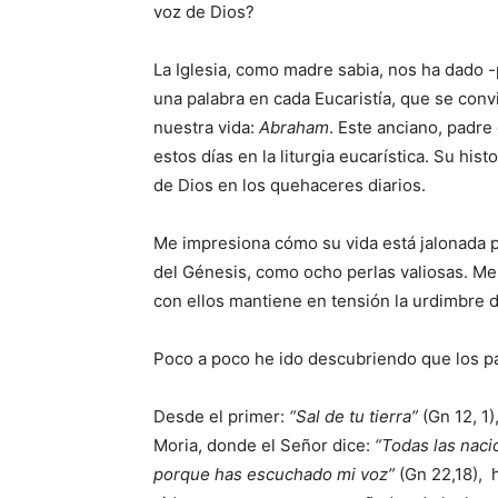
voz de Dios?
La Iglesia, como madre sabia, nos ha dado 
una palabra en cada Eucaristía, que se conv
nuestra vida:
Abraham
. Este anciano, padr
estos días en la liturgia eucarística. Su his
de Dios en los quehaceres diarios.
Me impresiona cómo su vida está jalonada po
del Génesis, como ocho perlas valiosas. Me
con ellos mantiene en tensión la urdimbre d
Poco a poco he ido descubriendo que los 
Desde el primer:
“Sal de tu tierra”
(Gn 12, 1)
Moria, donde el Señor dice:
“Todas las naci
porque has escuchado mi voz”
(Gn 22,18), 