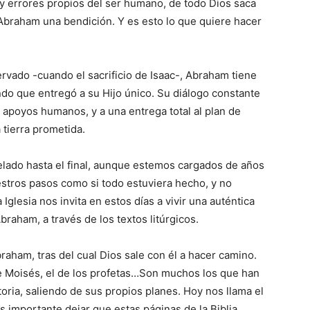
y errores propios del ser humano, de todo Dios saca
 Abraham una bendición. Y es esto lo que quiere hacer
servado -cuando el sacrificio de Isaac-, Abraham tiene
ndo que entregó a su Hijo único. Su diálogo constante
 apoyos humanos, y a una entrega total al plan de
 tierra prometida.
lado hasta el final, aunque estemos cargados de años
ros pasos como si todo estuviera hecho, y no
Iglesia nos invita en estos días a vivir una auténtica
braham, a través de los textos litúrgicos.
braham, tras del cual Dios sale con él a hacer camino.
e Moisés, el de los profetas…Son muchos los que han
istoria, saliendo de sus propios planes. Hoy nos llama el
s importante dejar que estas páginas de la Biblia