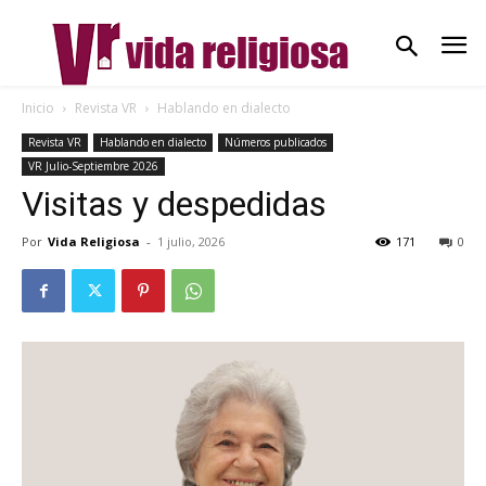
Inicio
Revista VR
Hablando en dialecto
Revista VR
Hablando en dialecto
Números publicados
VR Julio-Septiembre 2026
Visitas y despedidas
Por
Vida Religiosa
-
1 julio, 2026
171
0