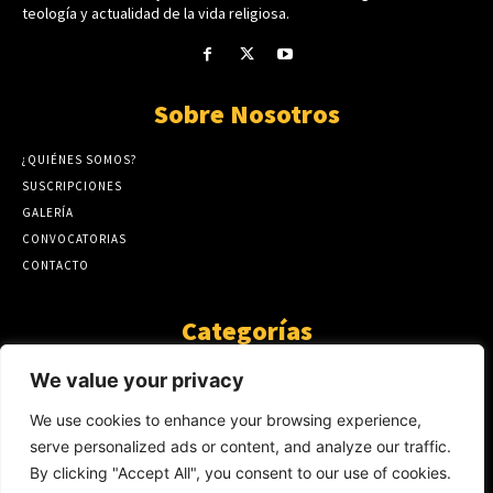
teología y actualidad de la vida religiosa.
Sobre Nosotros
¿QUIÉNES SOMOS?
SUSCRIPCIONES
GALERÍA
CONVOCATORIAS
CONTACTO
Categorías
ARTÍCULOS
1808
We value your privacy
GUANTE DE SEDA
575
We use cookies to enhance your browsing experience,
AL CALOR DE LA PALABRA
483
serve personalized ads or content, and analyze our traffic.
Y YO QUE SÉ
423
By clicking "Accept All", you consent to our use of cookies.
NOTICIAS
234