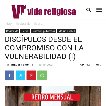
Inicio
Revista VR
Retiro
Revista VR
Retiro
Números publicados
VR Junio 2023
DISCÍPULOS DESDE EL
COMPROMISO CON LA
VULNERABILIDAD (I)
Por
Miguel Tombilla
-
1 junio, 2023
1600
0