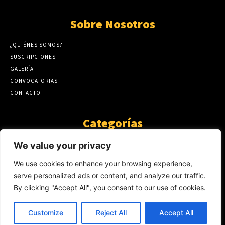
Sobre Nosotros
¿QUIÉNES SOMOS?
SUSCRIPCIONES
GALERÍA
CONVOCATORIAS
CONTACTO
Categorías
ARTÍCULOS
1808
We value your privacy
GUANTE DE SEDA
575
We use cookies to enhance your browsing experience,
AL CALOR DE LA PALABRA
483
serve personalized ads or content, and analyze our traffic.
Y YO QUE SÉ
423
By clicking "Accept All", you consent to our use of cookies.
NOTICIAS
234
SIN CATEGORÍA
174
Customize
Reject All
Accept All