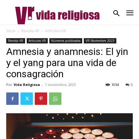
Inicio
Revista VR
Artículos VR
Revista VR
Artículos VR
Números publicados
VR Noviembre 2023
Amnesia y anamnesis: El yin
y el yang para una vida de
consagración
Por
Vida Religiosa
-
1 noviembre, 2023
1054
0