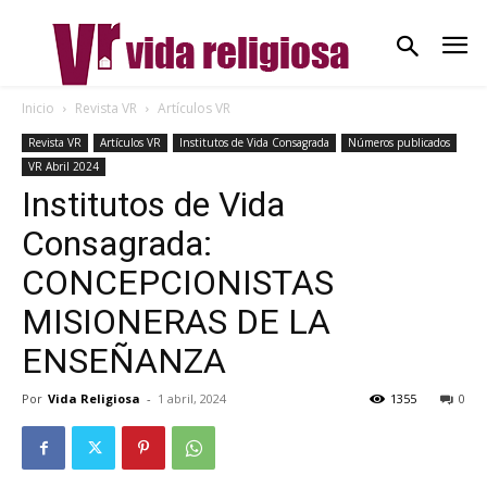
Inicio
Revista VR
Artículos VR
Revista VR
Artículos VR
Institutos de Vida Consagrada
Números publicados
VR Abril 2024
Institutos de Vida
Consagrada:
CONCEPCIONISTAS
MISIONERAS DE LA
ENSEÑANZA
Por
Vida Religiosa
-
1 abril, 2024
1355
0