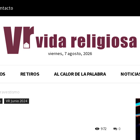
ntacto
viernes, 7 agosto, 2026
OS
RETIROS
AL CALOR DE LA PALABRA
NOTICIA
ravestismo
s
VR Junio 2024
972
0