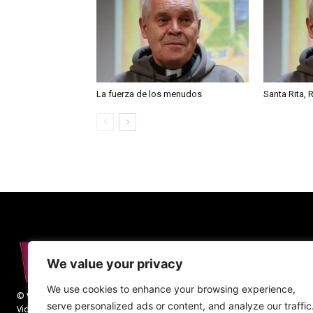
La fuerza de los menudos
Santa Rita, 
We value your privacy
We use cookies to enhance your browsing experience,
© Vida Religiosa. Todos los derechos reservados.
serve personalized ads or content, and analyze our traffic
Vida Religiosa es una revista mensual y además