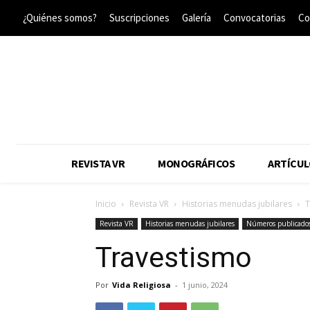
¿Quiénes somos?
Suscripciones
Galería
Convocatorias
Co
REVISTA VR
MONOGRÁFICOS
ARTÍCUL
Inicio
Revista VR
Historias menudas jubilares
T
Revista VR
Historias menudas jubilares
Números publicado
Travestismo
Por
Vida Religiosa
-
1 junio, 2024