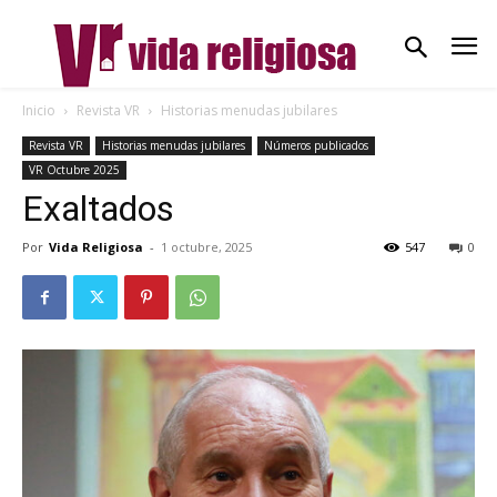
Inicio
Revista VR
Historias menudas jubilares
Revista VR
Historias menudas jubilares
Números publicados
VR Octubre 2025
Exaltados
Por
Vida Religiosa
-
1 octubre, 2025
547
0